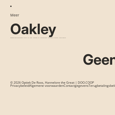
Meer
Oakley
Meteen naar lijst met resultaten
Geen
© 2026
Optiek De Roos
, Hannelore the Great | DOO.COOP
Privacybeleid
Algemene voorwaarden
Contactgegevens
Terugbetalingsbel