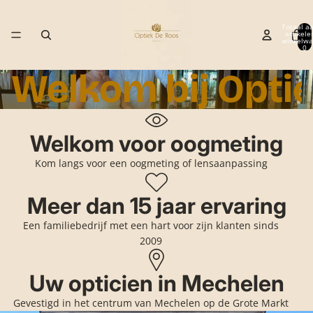
Ga direct naar de content
Totaal aa
artikele
winkelwa
0
Welkom bij Opti
Welkom voor oogmeting
Kom langs voor een oogmeting of lensaanpassing
Meer dan 15 jaar ervaring
Een familiebedrijf met een hart voor zijn klanten sinds
2009
Uw opticien in Mechelen
Gevestigd in het centrum van Mechelen op de Grote Markt