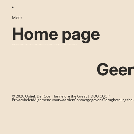
Meer
Home page
Meteen naar lijst met resultaten
Geen
© 2026
Optiek De Roos
, Hannelore the Great | DOO.COOP
Privacybeleid
Algemene voorwaarden
Contactgegevens
Terugbetalingsbel