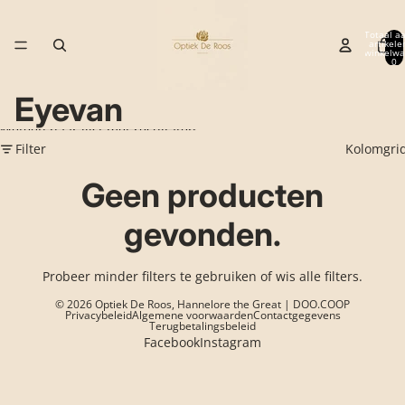
Ga direct naar de content
Totaal aa
artikele
winkelwa
0
Eyevan
Meteen naar lijst met resultaten
Filter
Kolomgri
Geen producten
gevonden.
Probeer minder filters te gebruiken of
wis alle filters
.
© 2026
Optiek De Roos
, Hannelore the Great | DOO.COOP
Privacybeleid
Algemene voorwaarden
Contactgegevens
Terugbetalingsbeleid
Facebook
Instagram